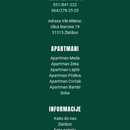
031/841-222
064/278-25-25
Adresa Vile Milena:
Ulica Narcisa 19
31315 Zlatibor
APARTMANI
Apartman Meda
Apartman Zeka
Apartman Leptir
Apartman Pčelica
Apartman Cvrčak
Apartman Bambi
Soba
INFORMACIJE
Kako do nas
Zlatibor