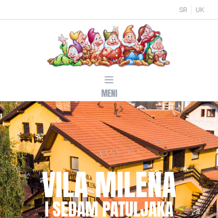
SR
UK
MENI
VILA MILENA
I SEDAM PATULJAKA