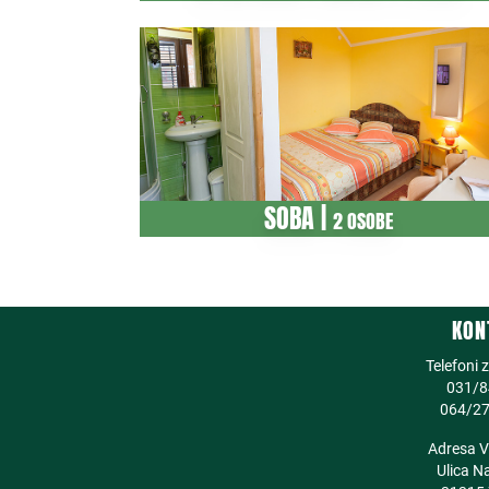
SOBA |
2 OSOBE
KON
Telefoni 
031/8
064/27
Adresa Vi
Ulica N