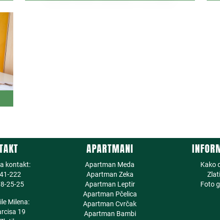
TAKT
APARTMANI
INFOR
za kontakt:
Apartman Meda
Kako 
41-222
Apartman Zeka
Zlat
8-25-25
Apartman Leptir
Foto g
Apartman Pčelica
le Milena:
Apartman Cvrčak
arcisa 19
Apartman Bambi