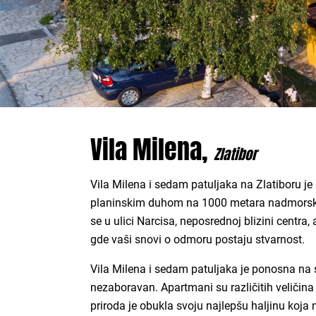
Vila Milena,
Zlatibor
Vila Milena i sedam patuljaka na Zlatiboru j
planinskim duhom na 1000 metara nadmorske 
se u ulici Narcisa, neposrednoj blizini centra
gde vaši snovi o odmoru postaju stvarnost.
Vila Milena i sedam patuljaka je ponosna na 
nezaboravan. Apartmani su različitih veličina
priroda je obukla svoju najlepšu haljinu koja