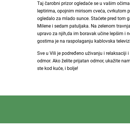
Taj čarobni prizor ogledaće se u vašim očima
leptirima, opojnim mirisom cveća, cvrkutom pt
ogledalo za mlado sunce. Staćete pred tom gale
Milene i sedam patuljaka. Na zelenom travnja
upravo za njih,da im boravak učine lepšim i 
gostima je na raspolaganju kablovska televizij
Sve u Vili je podređeno uživanju i relaksaciji
odmor. Ako želite prijatan odmor, ukažite nam
ste kod kuće, i bolje!