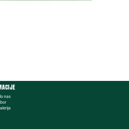
MACIJE
do nas
ibor
alerija