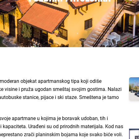
e moderan objekat apartmanskog tipa koji odiše
visine i pruža ugodan smeštaj svojim gostima. Nalazi
, autobuske stanice, pijace i ski staze. Smeštena je tamo
svoje apartmane u kojima je boravak udoban, tih i
 i kapaciteta. Urađeni su od prirodnih materijala. Kod nas
 neprestano zrači planinskim bojama koje svako biće voli.