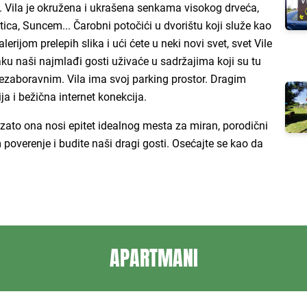
. Vila je okružena i ukrašena senkama visokog drveća,
ica, Suncem... Čarobni potočići u dvorištu koji služe kao
rijom prelepih slika i ući ćete u neki novi svet, svet Vile
ku naši najmlađi gosti uživaće u sadržajima koji su tu
nezaboravnim. Vila ima svoj parking prostor. Dragim
a i bežična internet konekcija.
 i zato ona nosi epitet idealnog mesta za miran, porodični
 poverenje i budite naši dragi gosti. Osećajte se kao da
APARTMANI