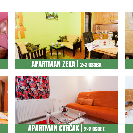
APARTMAN ZEKA |
2+2 OSOBA
APARTMAN CVRČAK |
2+2 OSOBE